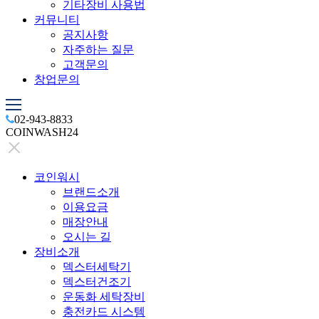
기타장비 사용법
커뮤니티
공지사항
자주하는 질문
고객문의
창업문의
02-943-8833
COINWASH24
코인워시
브랜드소개
이용요금
매장안내
오시는 길
장비소개
덱스터세탁기
덱스터건조기
운동화 세탁장비
충전카드 시스템